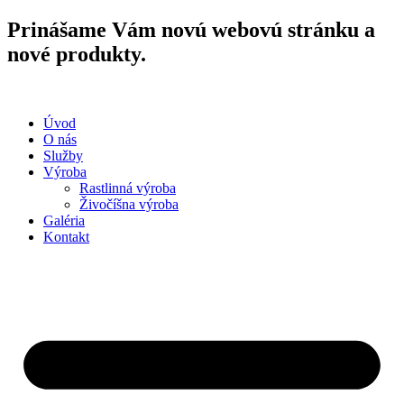
Preskočiť
Prinášame Vám novú webovú stránku a
na
nové produkty
.
obsah
Úvod
O nás
Služby
Výroba
Rastlinná výroba
Živočíšna výroba
Galéria
Kontakt