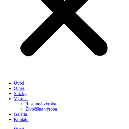
Úvod
O nás
Služby
Výroba
Rastlinná výroba
Živočíšna výroba
Galéria
Kontakt